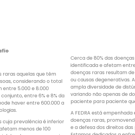
afio
Cerca de 80% das doenças
identificada e afetam entr
doenças raras resultam de i
s raras aquelas que têm
ou causas degenerativas. 
soas, considerando o total
ampla diversidade de dist
 entre 5.000 e 8.000
variando não apenas de d
 conjunto, entre 6% e 8% da
paciente para paciente q
 pode haver entre 600.000 a
logias.
A FEDRA está empenhada em
doenças raras, promovendo
cuja prevalência é inferior
e a defesa dos direitos da
e afetam menos de 100
Estamos dedicados a enfren