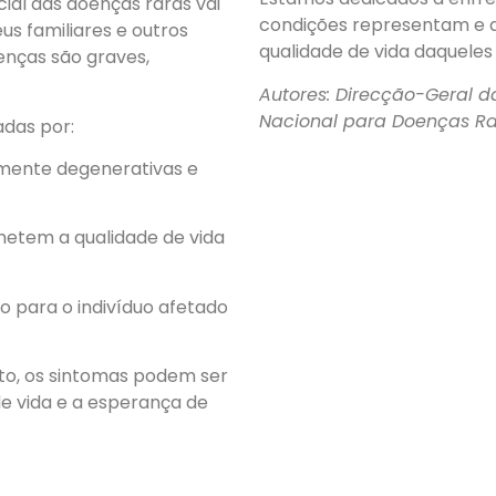
ial das doenças raras vai
condições representam e a
s familiares e outros
qualidade de vida daquele
enças são graves,
Autores: Direcção-Geral 
Nacional para Doenças R
das por:
mente degenerativas e
tem a qualidade de vida
o para o indivíduo afetado
o, os sintomas podem ser
e vida e a esperança de