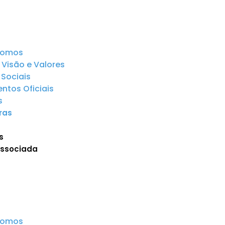
somos
 Visão e Valores
Sociais
tos Oficiais
s
ras
s
Associada
somos