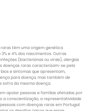
 raras têm uma origem genética
e 3% e 4% dos nascimentos. Outras
nfeções (bacterianas ou virais), alergias
As doenças raras caracterizam-se pela
úrbios e sintomas que apresentam,
oença para doença, mas também de
ue sofra da mesma doença.
 apoiar pessoas e famílias afetadas por
 a conscientização, a representatividade
s pessoas com doenças raras em Portugal.
tar os desafios únicos que essas