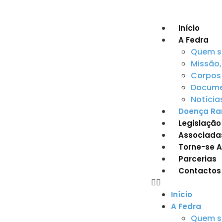
Início
A Fedra
Quem 
Missão,
Corpos 
Documen
Notícia
Doença Ra
Legislação
Associada
Torne-se 
Parcerias
Contactos
Início
A Fedra
Quem 