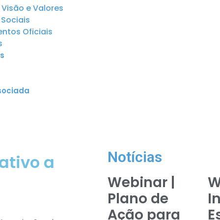
 Visão e Valores
Sociais
tos Oficiais
s
s
sociada
Notícias
ativo a
Webinar |
W
Plano de
I
Ação para
E