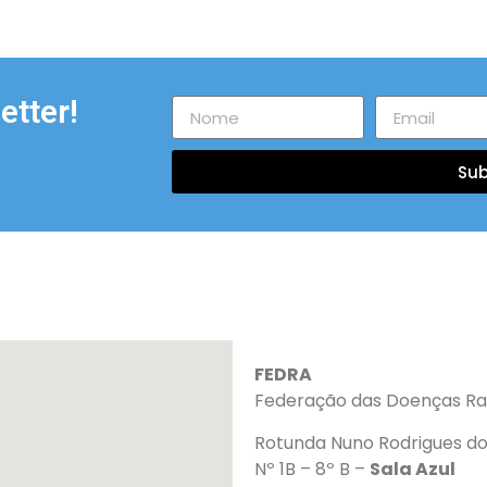
etter!
Sub
FEDRA
Federação das Doenças Ra
Rotunda Nuno Rodrigues do
Nº 1B – 8º B –
Sala Azul