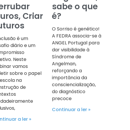
errubar
sabe o que
uros, Criar
é?
uturos
O Sorriso é genético!
A FEDRA associa-se à
nclusão é um
ANGEL Portugal para
afio diário e um
dar visibilidade à
mpromisso
Síndrome de
etivo. Neste
Angelman,
binar vamos
reforçando a
letir sobre o papel
importância da
escola na
consciencialização,
nstrução de
do diagnóstico
ntextos
precoce
rdadeiramente
lusivos,
Continuar a ler »
tinuar a ler »