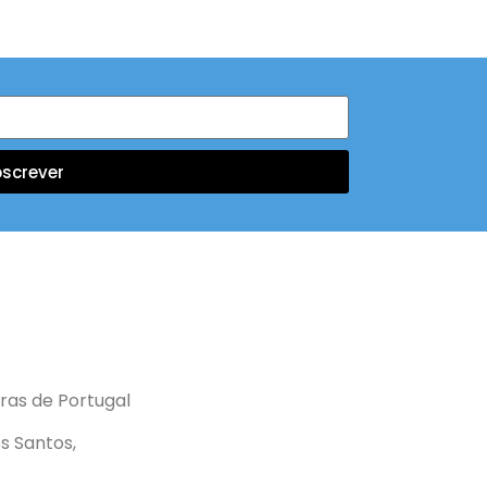
screver
ras de Portugal
s Santos,