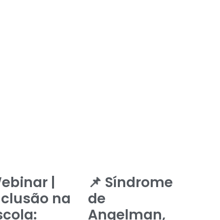
ebinar |
📌 Síndrome
nclusão na
de
scola:
Angelman,