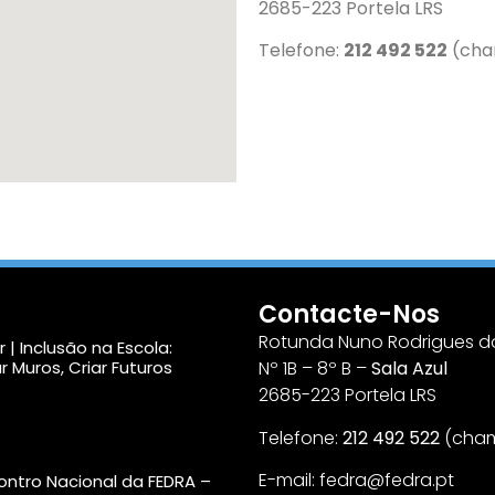
2685-223 Portela LRS
Telefone:
212 492 522
(cham
Contacte-Nos
Rotunda Nuno Rodrigues do
 | Inclusão na Escola:
r Muros, Criar Futuros
Nº 1B – 8º B –
Sala Azul
2685-223 Portela LRS
Telefone:
212 492 522
(cham
E-mail: fedra@fedra.pt
ncontro Nacional da FEDRA –