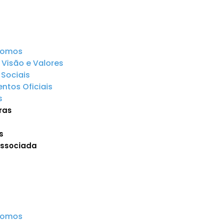
somos
 Visão e Valores
Sociais
tos Oficiais
s
ras
s
Associada
somos