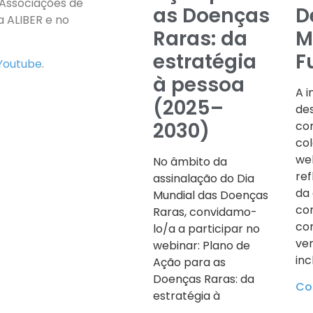
Associações de
as Doenças
D
 ALIBER e no
Raras: da
M
estratégia
F
Youtube
.
à pessoa
A i
(2025–
des
2030)
co
col
we
No âmbito da
ref
assinalação do Dia
da 
Mundial das Doenças
co
Raras, convidamo-
co
lo/a a participar no
ve
webinar: Plano de
inc
Ação para as
Doenças Raras: da
Con
estratégia à