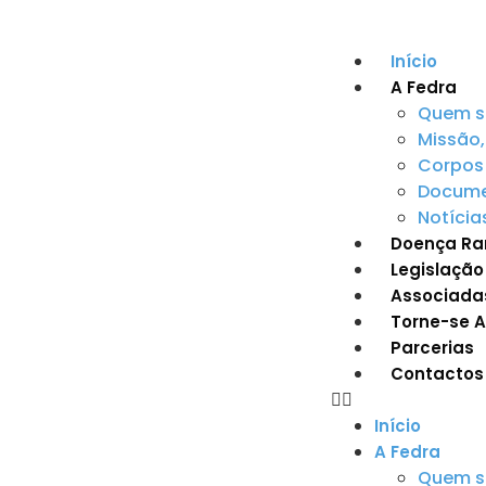
Início
A Fedra
Quem 
Missão,
Corpos 
Documen
Notícia
Doença Ra
Legislação
Associada
Torne-se 
Parcerias
Contactos
Início
A Fedra
Quem 