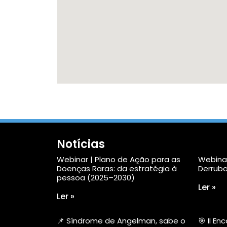
Notícias
Webinar | Plano de Ação para as
Webinar
Doenças Raras: da estratégia à
Derruba
pessoa (2025–2030)
Ler »
Ler »
📌 Síndrome de Angelman, sabe o
🎯 II E