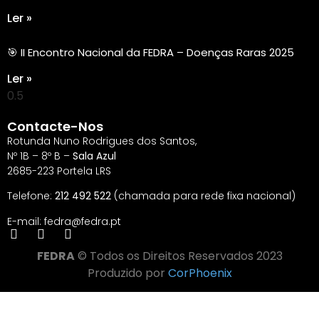
Ler »
🎯 II Encontro Nacional da FEDRA – Doenças Raras 2025
Ler »
Contacte-Nos
Rotunda Nuno Rodrigues dos Santos,
Nº 1B – 8º B –
Sala Azul
2685-223 Portela LRS
Telefone:
212 492 522
(chamada para rede fixa nacional)
E-mail: fedra@fedra.pt
FEDRA
© Todos os Direitos Reservados 2023
Produzido por
CorPhoenix