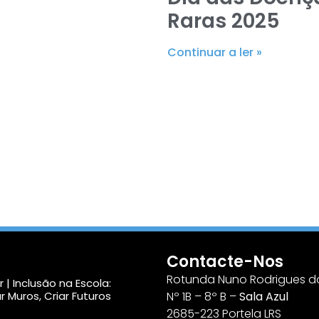
Raras 2025
Continuar a ler »
Contacte-Nos
Rotunda Nuno Rodrigues do
 | Inclusão na Escola:
r Muros, Criar Futuros
Nº 1B – 8º B –
Sala Azul
2685-223 Portela LRS