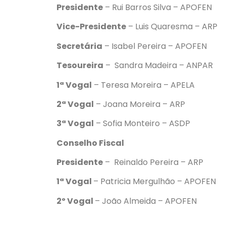
Presidente
– Rui Barros Silva – APOFEN
Vice-Presidente
–
Luis Quaresma – ARP
Secretária
–
Isabel Pereira – APOFEN
Tesoureira
–
Sandra Madeira – ANPAR
1ª Vogal
– Teresa Moreira – APELA
2ª Vogal
– Joana Moreira – ARP
3ª Vogal
– Sofia Monteiro – ASDP
Conselho Fiscal
Presidente
– Reinaldo Pereira – ARP
1ª Vogal
– Patricia Mergulhão – APOFEN
2º Vogal
– João Almeida – APOFEN