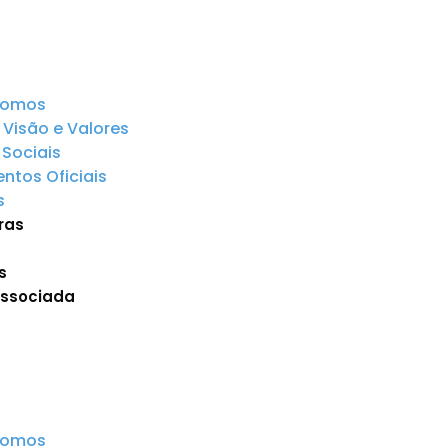
somos
 Visão e Valores
Sociais
tos Oficiais
s
ras
s
Associada
somos