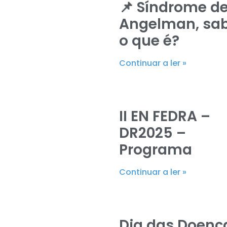
📌 Síndrome d
Angelman, sa
o que é?
Continuar a ler »
II EN FEDRA –
DR2025 –
Programa
Continuar a ler »
Dia das Doenç