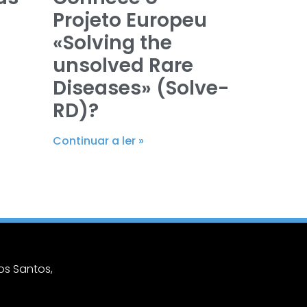
Projeto Europeu
«Solving the
unsolved Rare
Diseases» (Solve-
RD)?
Continuar a ler »
s Santos,