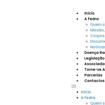
Início
A Fedra
Quem 
Missão,
Corpos 
Documen
Notícia
Doença Ra
Legislação
Associada
Torne-se 
Parcerias
Contactos
Início
A Fedra
Quem 