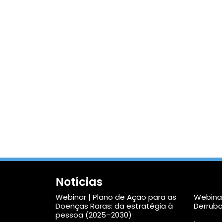
Notícias
Webinar | Plano de Ação para as
Webinar
Doenças Raras: da estratégia à
Derruba
pessoa (2025–2030)