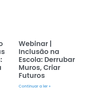
o
Webinar |
as
Inclusão na
:
Escola: Derrubar
à
Muros, Criar
–
Futuros
Continuar a ler »