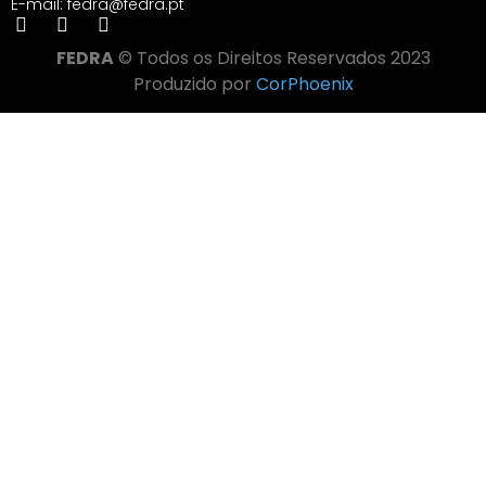
E-mail: fedra@fedra.pt
FEDRA
© Todos os Direitos Reservados 2023
Produzido por
CorPhoenix