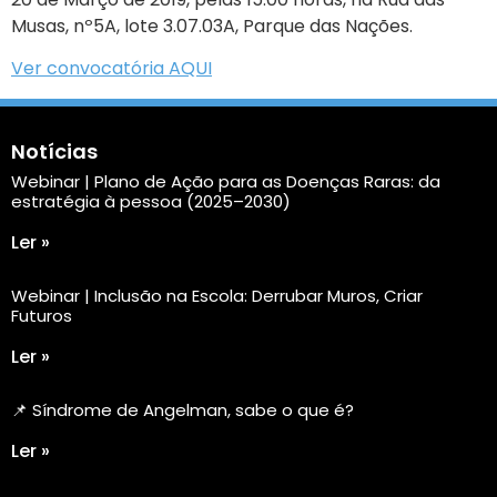
Musas, nº5A, lote 3.07.03A, Parque das Nações.
Ver convocatória AQUI
Notícias
Webinar | Plano de Ação para as Doenças Raras: da
estratégia à pessoa (2025–2030)
Ler »
Webinar | Inclusão na Escola: Derrubar Muros, Criar
Futuros
Ler »
📌 Síndrome de Angelman, sabe o que é?
Ler »