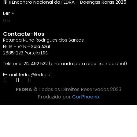
🎯 II Encontro Nacional da FEDRA – Doenças Raras 2025
Ler »
Contacte-Nos
Rotunda Nuno Rodrigues dos Santos,
Nº 1B – 8º B –
Sala Azul
2685-223 Portela LRS
Telefone:
212 492 522
(chamada para rede fixa nacional)
E-mail: fedra@fedra.pt
FEDRA
© Todos os Direitos Reservados 2023
Produzido por
CorPhoenix