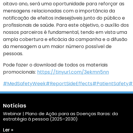
oitavo ano, será uma oportunidade para reforçar as
mensagens relacionadas com a importância da
notificação de efeitos indesejáveis junto do público e
profissionais de saúde. Para este objetivo, o auxílio dos
nossos parceiros é fundamental, tendo em vista uma
ampla cobertura e eficácia da campanha e a difusão
da mensagem a um maior número possível de
pessoas.
Pode fazer o download de todos os materiais
promocionais:
https://tinyurl.com/3ekmn5nn
#MedSafetyWeek
#ReportSideEffects
#PatientSafety
#
Notícias
Webinar | Plano de Ação para as Doenças Raras: da
estratégia à pessoa (2025–2030)
Ler »