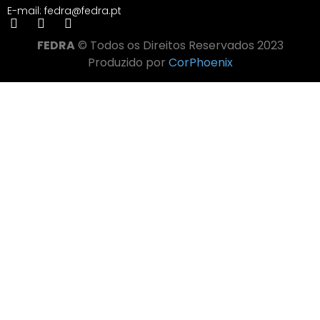
E-mail: fedra@fedra.pt
FEDRA
© Todos os Direitos Reservados 2023
Produzido por
CorPhoenix