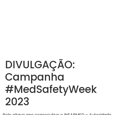
DIVULGAÇÃO:
Campanha
#MedSafetyWeek
2023
Pelo oitavo ano consecutivo o INFARMED – Autoridade