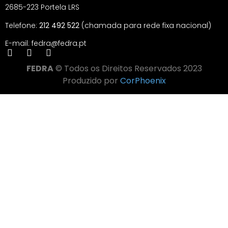
2685-223 Portela LRS
Telefone:
212 492 522
(chamada para rede fixa nacional)
E-mail: fedra@fedra.pt
FEDRA
© Todos os Direitos Reservados 2023
Produzido por
CorPhoenix