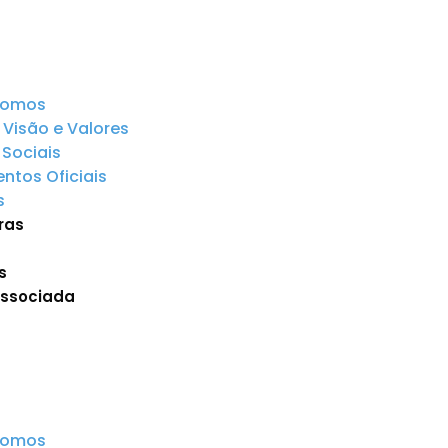
somos
 Visão e Valores
Sociais
tos Oficiais
s
ras
s
Associada
somos