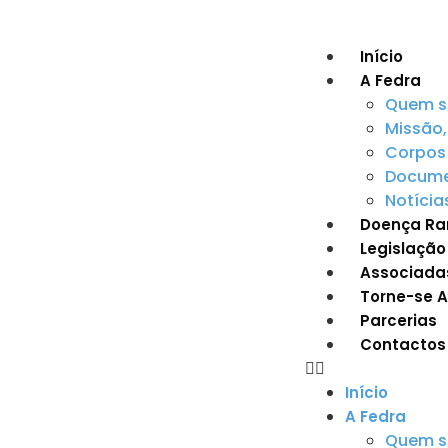
Início
A Fedra
Quem 
Missão,
Corpos 
Documen
Notícia
Doença Ra
Legislação
Associada
Torne-se 
Parcerias
Contactos
Início
A Fedra
Quem 