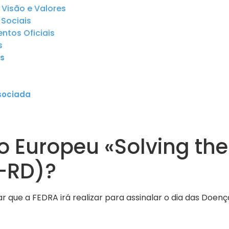
 Visão e Valores
Sociais
tos Oficiais
s
s
sociada
o Europeu «Solving th
e-RD)?
 que a FEDRA irá realizar para assinalar o dia das Doenç