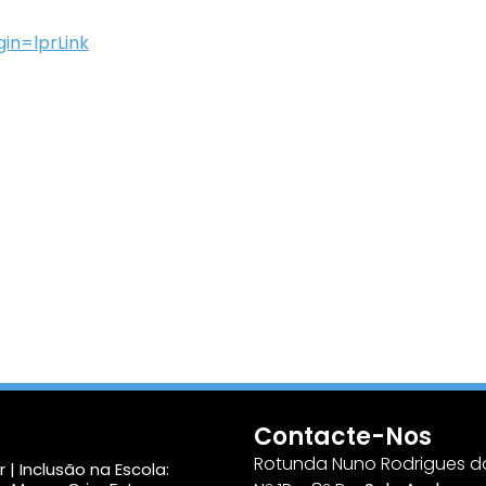
in=lprLink
Contacte-Nos
Rotunda Nuno Rodrigues do
 | Inclusão na Escola: