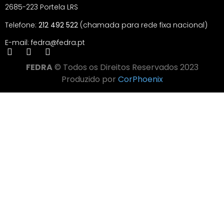
2685-223 Portela LRS
Telefone:
212 492 522
(chamada para rede fixa nacional)
E-mail: fedra@fedra.pt
FEDRA
© Todos os Direitos Reservados 2023
Produzido por
CorPhoenix