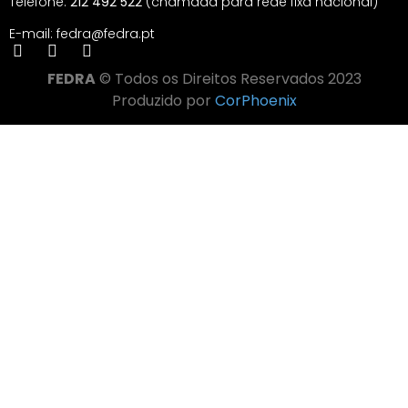
Telefone:
212 492 522
(chamada para rede fixa nacional)
E-mail: fedra@fedra.pt
FEDRA
© Todos os Direitos Reservados 2023
Produzido por
CorPhoenix