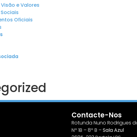
 Visão e Valores
Sociais
tos Oficiais
s
s
sociada
gorized
Contacte-Nos
Rotunda Nuno Rodrigues do
Nº 1B – 8º B –
Sala Azul