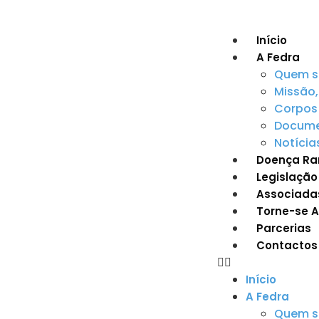
Início
A Fedra
Quem 
Missão,
Corpos 
Documen
Notícia
Doença Ra
Legislação
Associada
Torne-se 
Parcerias
Contactos
Início
A Fedra
Quem 