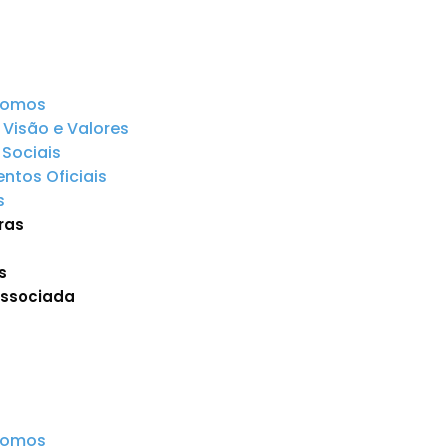
somos
 Visão e Valores
Sociais
tos Oficiais
s
ras
s
Associada
somos