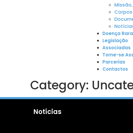
Missão,
Corpos 
Documen
Notícia
Doença Rara
Legislação
Associadas
Torne-se As
Parcerias
Contactos
Category:
Uncate
Notícias