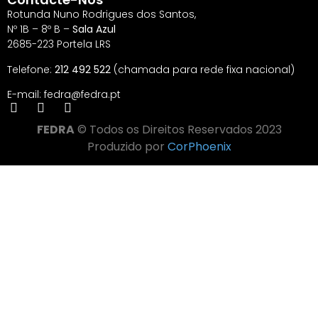
Rotunda Nuno Rodrigues dos Santos,
Nº 1B – 8º B –
Sala Azul
2685-223 Portela LRS
Telefone:
212 492 522
(chamada para rede fixa nacional)
E-mail: fedra@fedra.pt
FEDRA
© Todos os Direitos Reservados 2023
Produzido por
CorPhoenix