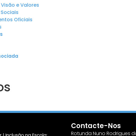
 Visão e Valores
Sociais
tos Oficiais
s
s
sociada
os
Contacte-Nos
Rotunda Nuno Rodrigues do
 | Inclusão na Escola: