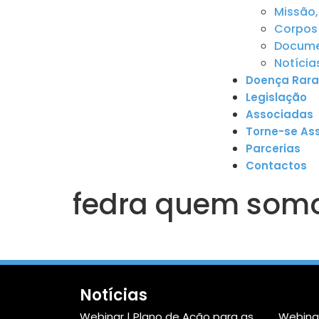
Missão,
Corpos 
Documen
Notícia
Doença Rara
Legislação
Associadas
Torne-se As
Parcerias
Contactos
fedra quem som
Notícias
Webinar | Plano de Ação para as
Webinar