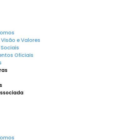
somos
 Visão e Valores
Sociais
tos Oficiais
s
ras
s
Associada
somos