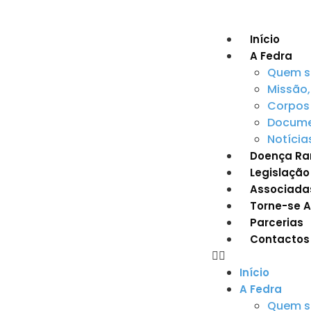
Início
A Fedra
Quem 
Missão,
Corpos 
Documen
Notícia
Doença Ra
Legislação
Associada
Torne-se 
Parcerias
Contactos
Início
A Fedra
Quem 