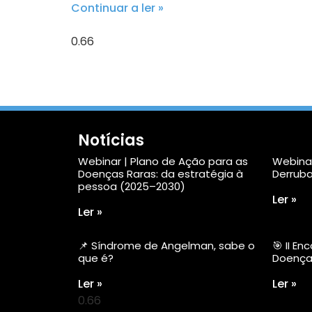
Continuar a ler »
Notícias
Webinar | Plano de Ação para as
Webinar
Doenças Raras: da estratégia à
Derruba
pessoa (2025–2030)
Ler »
Ler »
📌 Síndrome de Angelman, sabe o
🎯 II E
que é?
Doença
Ler »
Ler »