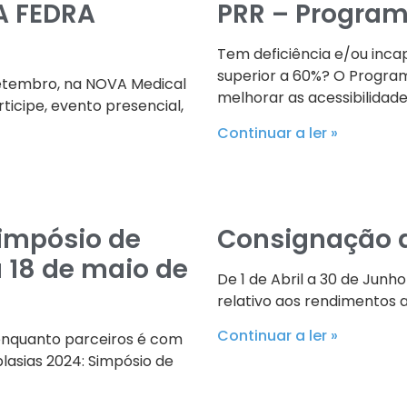
A FEDRA
PRR – Program
Tem deficiência e/ou inc
superior a 60%? O Progra
setembro, na NOVA Medical
melhorar as acessibilidad
ticipe, evento presencial,
Continuar a ler »
Simpósio de
Consignação d
a 18 de maio de
De 1 de Abril a 30 de Junh
relativo aos rendimentos 
Continuar a ler »
 enquanto parceiros é com
asias 2024: Simpósio de