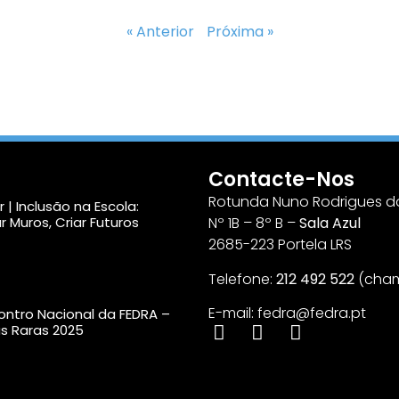
« Anterior
Próxima »
Contacte-Nos
Rotunda Nuno Rodrigues do
 | Inclusão na Escola:
r Muros, Criar Futuros
Nº 1B – 8º B –
Sala Azul
2685-223 Portela LRS
Telefone:
212 492 522
(cham
E-mail: fedra@fedra.pt
ncontro Nacional da FEDRA –
s Raras 2025