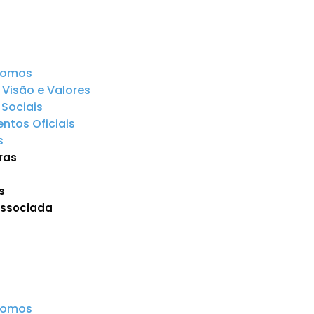
somos
 Visão e Valores
Sociais
tos Oficiais
s
ras
s
Associada
somos