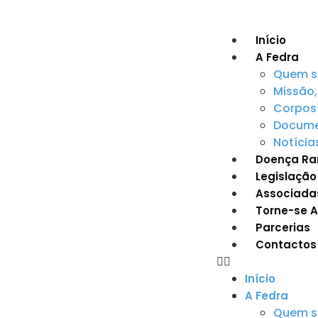
Início
A Fedra
Quem 
Missão,
Corpos 
Documen
Notícia
Doença Ra
Legislação
Associada
Torne-se 
Parcerias
Contactos
Início
A Fedra
Quem 